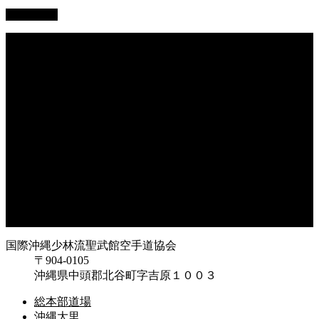
PAGETOP
総本部道場
沖縄大里
沖縄浦添
オークハーバー道場
府中支部
東京都足立
神奈川
大阪府枚方
大阪府東大阪
兵庫県尼崎
兵庫県西宮
福岡県福岡
鹿児島県枕崎
国際沖縄少林流聖武館空手道協会
〒904-0105
沖縄県中頭郡北谷町字吉原１００３
総本部道場
沖縄大里