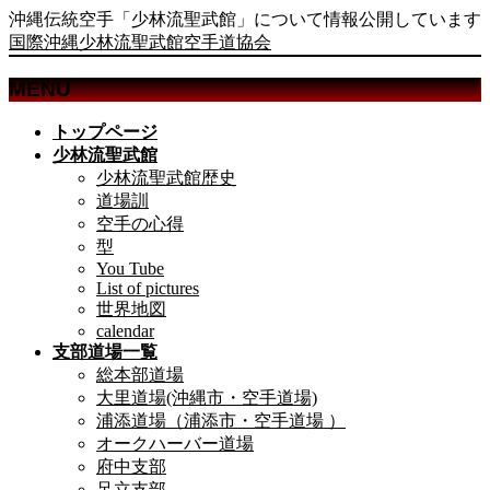
沖縄伝統空手「少林流聖武館」について情報公開しています
国際沖縄少林流聖武館空手道協会
MENU
メ
トップページ
ニ
少林流聖武館
ュ
少林流聖武館歴史
ー
道場訓
を
空手の心得
飛
型
ば
You Tube
List of pictures
す
世界地図
calendar
支部道場一覧
総本部道場
大里道場(沖縄市・空手道場)
浦添道場（浦添市・空手道場 ）
オークハーバー道場
府中支部
足立支部