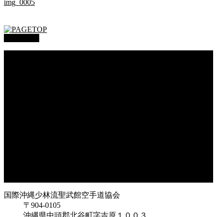
img_0005
PAGETOP
総本部道場
沖縄大里
沖縄浦添
オークハーバー道場
府中支部
東京都足立
神奈川
大阪府枚方
大阪府東大阪
兵庫県尼崎
兵庫県西宮
福岡県福岡
鹿児島県枕崎
国際沖縄少林流聖武館空手道協会
〒904-0105
沖縄県中頭郡北谷町字吉原１００３