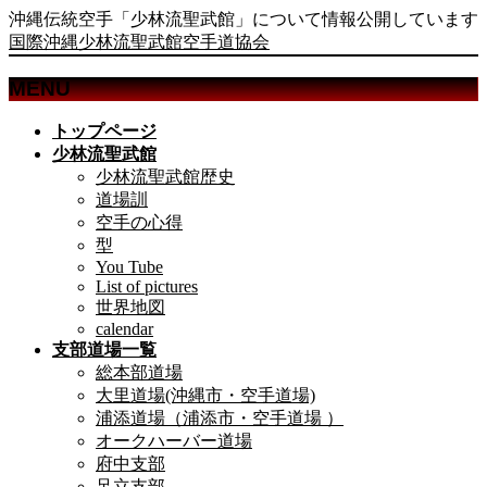
沖縄伝統空手「少林流聖武館」について情報公開しています
国際沖縄少林流聖武館空手道協会
MENU
メ
トップページ
ニ
少林流聖武館
ュ
少林流聖武館歴史
ー
道場訓
を
空手の心得
飛
型
ば
You Tube
List of pictures
す
世界地図
calendar
支部道場一覧
総本部道場
大里道場(沖縄市・空手道場)
浦添道場（浦添市・空手道場 ）
オークハーバー道場
府中支部
足立支部