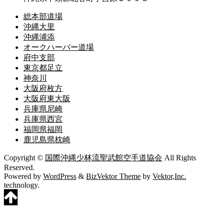
総本部道場
沖縄大里
沖縄浦添
オークハーバー道場
府中支部
東京都足立
神奈川
大阪府枚方
大阪府東大阪
兵庫県尼崎
兵庫県西宮
福岡県福岡
鹿児島県枕崎
Copyright ©
国際沖縄少林流聖武館空手道協会
All Rights
Reserved.
Powered by
WordPress
&
BizVektor Theme
by
Vektor,Inc.
technology.