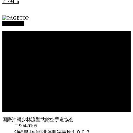
21794_n
PAGETOP
総本部道場
沖縄大里
沖縄浦添
オークハーバー道場
府中支部
東京都足立
神奈川
大阪府枚方
大阪府東大阪
兵庫県尼崎
兵庫県西宮
福岡県福岡
鹿児島県枕崎
国際沖縄少林流聖武館空手道協会
〒904-0105
沖縄県中頭郡北谷町字吉原１００３