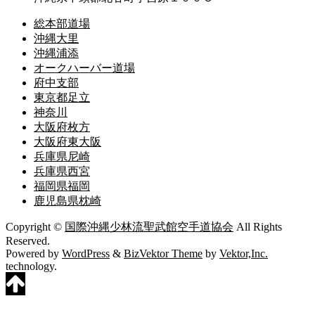
総本部道場
沖縄大里
沖縄浦添
オークハーバー道場
府中支部
東京都足立
神奈川
大阪府枚方
大阪府東大阪
兵庫県尼崎
兵庫県西宮
福岡県福岡
鹿児島県枕崎
Copyright ©
国際沖縄少林流聖武館空手道協会
All Rights
Reserved.
Powered by
WordPress
&
BizVektor Theme
by
Vektor,Inc.
technology.