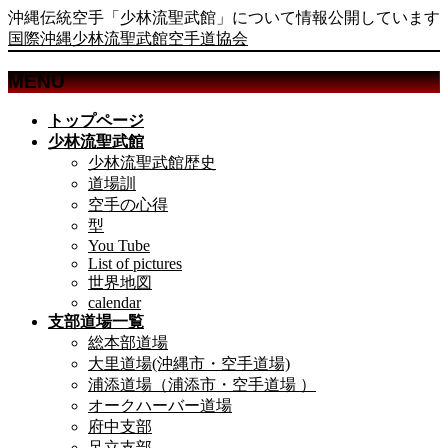
沖縄伝統空手「少林流聖武館」について情報公開しています
国際沖縄少林流聖武館空手道協会
MENU
メ
トップページ
ニ
少林流聖武館
ュ
少林流聖武館歴史
ー
道場訓
を
空手の心得
飛
型
ば
You Tube
List of pictures
す
世界地図
calendar
支部道場一覧
総本部道場
大里道場(沖縄市・空手道場)
浦添道場（浦添市・空手道場 ）
オークハーバー道場
府中支部
足立支部