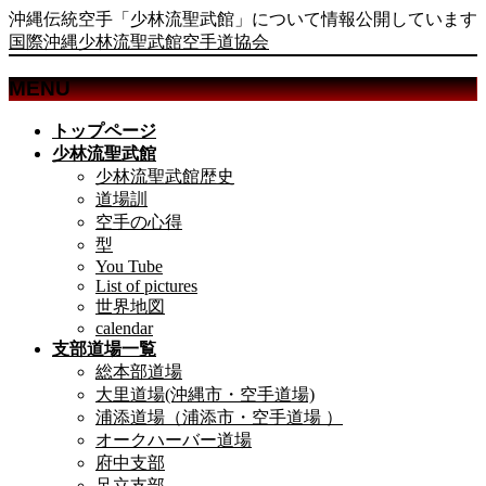
沖縄伝統空手「少林流聖武館」について情報公開しています
国際沖縄少林流聖武館空手道協会
MENU
メ
トップページ
ニ
少林流聖武館
ュ
少林流聖武館歴史
ー
道場訓
を
空手の心得
飛
型
ば
You Tube
List of pictures
す
世界地図
calendar
支部道場一覧
総本部道場
大里道場(沖縄市・空手道場)
浦添道場（浦添市・空手道場 ）
オークハーバー道場
府中支部
足立支部