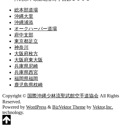
総本部道場
沖縄大里
沖縄浦添
オークハーバー道場
府中支部
東京都足立
神奈川
大阪府枚方
大阪府東大阪
兵庫県尼崎
兵庫県西宮
福岡県福岡
鹿児島県枕崎
Copyright ©
国際沖縄少林流聖武館空手道協会
All Rights
Reserved.
Powered by
WordPress
&
BizVektor Theme
by
Vektor,Inc.
technology.