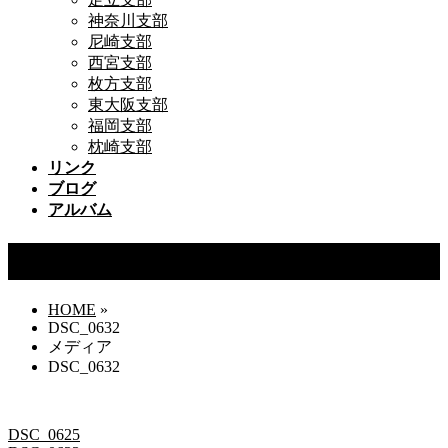
神奈川支部
尼崎支部
西宮支部
枚方支部
東大阪支部
福岡支部
枕崎支部
リンク
ブログ
アルバム
DSC_0632
HOME
»
DSC_0632
メディア
DSC_0632
DSC_0625