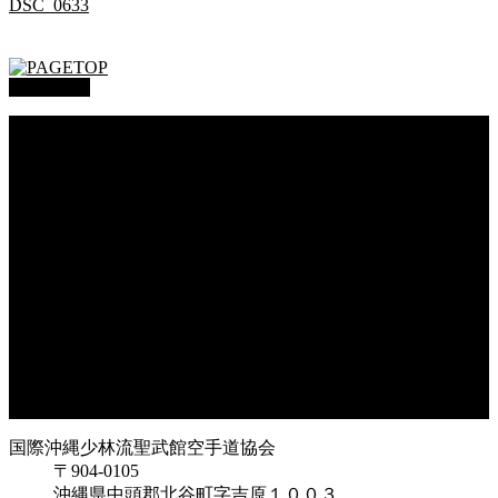
DSC_0633
PAGETOP
総本部道場
沖縄大里
沖縄浦添
オークハーバー道場
府中支部
東京都足立
神奈川
大阪府枚方
大阪府東大阪
兵庫県尼崎
兵庫県西宮
福岡県福岡
鹿児島県枕崎
国際沖縄少林流聖武館空手道協会
〒904-0105
沖縄県中頭郡北谷町字吉原１００３