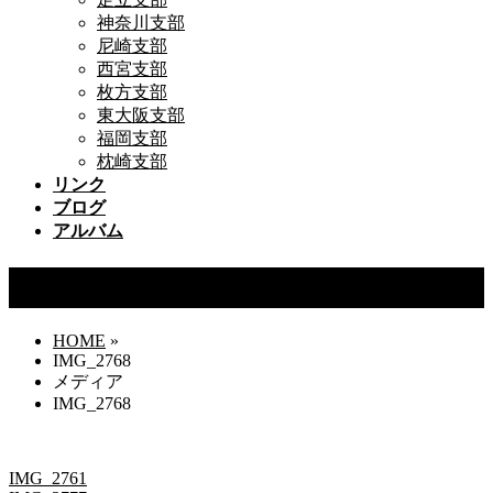
神奈川支部
尼崎支部
西宮支部
枚方支部
東大阪支部
福岡支部
枕崎支部
リンク
ブログ
アルバム
IMG_2768
HOME
»
IMG_2768
メディア
IMG_2768
IMG_2761