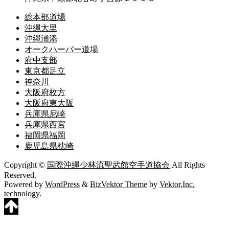
総本部道場
沖縄大里
沖縄浦添
オークハーバー道場
府中支部
東京都足立
神奈川
大阪府枚方
大阪府東大阪
兵庫県尼崎
兵庫県西宮
福岡県福岡
鹿児島県枕崎
Copyright ©
国際沖縄少林流聖武館空手道協会
All Rights
Reserved.
Powered by
WordPress
&
BizVektor Theme
by
Vektor,Inc.
technology.