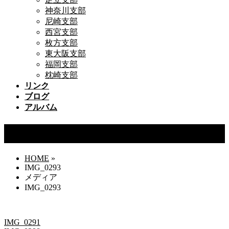
神奈川支部
尼崎支部
西宮支部
枚方支部
東大阪支部
福岡支部
枕崎支部
リンク
ブログ
アルバム
IMG_0293
HOME
»
IMG_0293
メディア
IMG_0293
IMG_0291