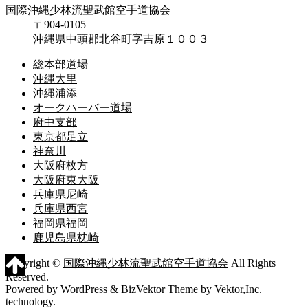
国際沖縄少林流聖武館空手道協会
〒904-0105
沖縄県中頭郡北谷町字吉原１００３
総本部道場
沖縄大里
沖縄浦添
オークハーバー道場
府中支部
東京都足立
神奈川
大阪府枚方
大阪府東大阪
兵庫県尼崎
兵庫県西宮
福岡県福岡
鹿児島県枕崎
Copyright ©
国際沖縄少林流聖武館空手道協会
All Rights
Reserved.
Powered by
WordPress
&
BizVektor Theme
by
Vektor,Inc.
technology.