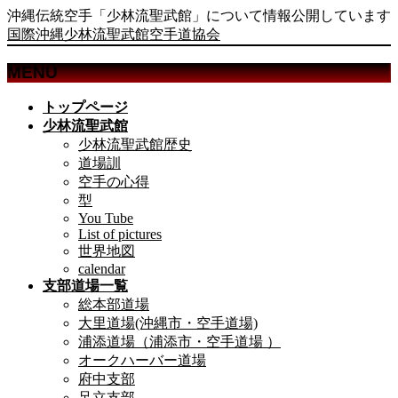
沖縄伝統空手「少林流聖武館」について情報公開しています
国際沖縄少林流聖武館空手道協会
MENU
メ
トップページ
ニ
少林流聖武館
ュ
少林流聖武館歴史
ー
道場訓
を
空手の心得
飛
型
ば
You Tube
List of pictures
す
世界地図
calendar
支部道場一覧
総本部道場
大里道場(沖縄市・空手道場)
浦添道場（浦添市・空手道場 ）
オークハーバー道場
府中支部
足立支部