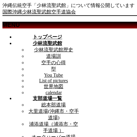
沖縄伝統空手「少林流聖武館」について情報公開しています
国際沖縄少林流聖武館空手道協会
MENU
メ
トップページ
ニ
少林流聖武館
ュ
少林流聖武館歴史
ー
道場訓
を
空手の心得
飛
型
ば
You Tube
List of pictures
す
世界地図
calendar
支部道場一覧
総本部道場
大里道場(沖縄市・空手
道場)
浦添道場（浦添市・空
手道場 ）
オークハーバー道場