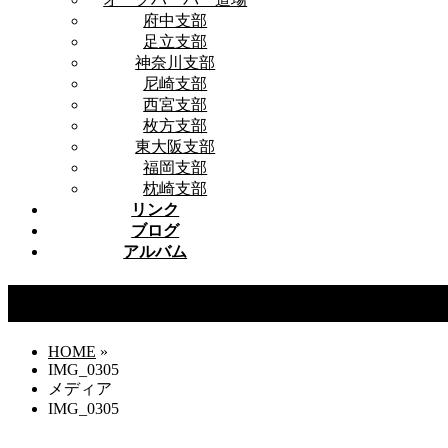
府中支部
足立支部
神奈川支部
尼崎支部
西宮支部
枚方支部
東大阪支部
福岡支部
枕崎支部
リンク
ブログ
アルバム
IMG_0305
HOME
»
IMG_0305
メディア
IMG_0305