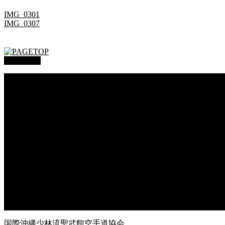
IMG_0301
IMG_0307
PAGETOP
総本部道場
沖縄大里
沖縄浦添
オークハーバー道場
府中支部
東京都足立
神奈川
大阪府枚方
大阪府東大阪
兵庫県尼崎
兵庫県西宮
福岡県福岡
鹿児島県枕崎
国際沖縄少林流聖武館空手道協会