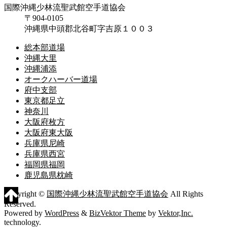
国際沖縄少林流聖武館空手道協会
〒904-0105
沖縄県中頭郡北谷町字吉原１００３
総本部道場
沖縄大里
沖縄浦添
オークハーバー道場
府中支部
東京都足立
神奈川
大阪府枚方
大阪府東大阪
兵庫県尼崎
兵庫県西宮
福岡県福岡
鹿児島県枕崎
Copyright ©
国際沖縄少林流聖武館空手道協会
All Rights
Reserved.
Powered by
WordPress
&
BizVektor Theme
by
Vektor,Inc.
technology.