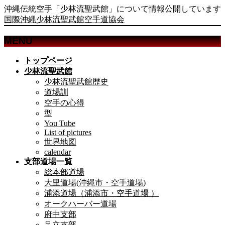
沖縄伝統空手「少林流聖武館」について情報公開しています
国際沖縄少林流聖武館空手道協会
MENU
メ
トップページ
ニ
少林流聖武館
ュ
少林流聖武館歴史
ー
道場訓
を
空手の心得
飛
型
ば
You Tube
List of pictures
す
世界地図
calendar
支部道場一覧
総本部道場
大里道場(沖縄市・空手道場)
浦添道場（浦添市・空手道場 ）
オークハーバー道場
府中支部
足立支部