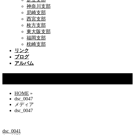
神奈川支部
尼崎支部
西宮支部
枚方支部
東大阪支部
福岡支部
枕崎支部
リンク
ブログ
アルバム
dsc_0047
HOME
»
dsc_0047
メディア
dsc_0047
dsc_0041