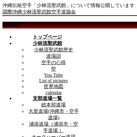
沖縄伝統空手「少林流聖武館」について情報公開しています
国際沖縄少林流聖武館空手道協会
MENU
メ
トップページ
ニ
少林流聖武館
ュ
少林流聖武館歴史
ー
道場訓
を
空手の心得
飛
型
ば
You Tube
List of pictures
す
世界地図
calendar
支部道場一覧
総本部道場
大里道場(沖縄市・空手
道場)
浦添道場（浦添市・空
手道場 ）
オークハーバー道場