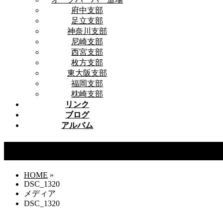
府中支部
足立支部
神奈川支部
尼崎支部
西宮支部
枚方支部
東大阪支部
福岡支部
枕崎支部
リンク
ブログ
アルバム
DSC_1320
HOME
»
DSC_1320
メディア
DSC_1320