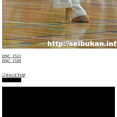
DSC_1513
DSC_1520
PAGETOP
総本部道場
沖縄大里
沖縄浦添
オークハーバー道場
府中支部
東京都足立