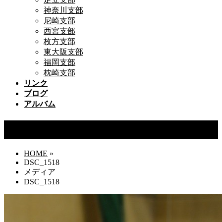
神奈川支部
尼崎支部
西宮支部
枚方支部
東大阪支部
福岡支部
枕崎支部
リンク
ブログ
アルバム
DSC_1518
HOME
»
DSC_1518
メディア
DSC_1518