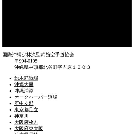
神奈川
大阪府枚方
大阪府東大阪
兵庫県尼崎
兵庫県西宮
福岡県福岡
鹿児島県枕崎
国際沖縄少林流聖武館空手道協会
〒904-0105
沖縄県中頭郡北谷町字吉原１００３
総本部道場
沖縄大里
沖縄浦添
オークハーバー道場
府中支部
東京都足立
神奈川
大阪府枚方
大阪府東大阪