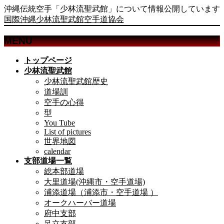
沖縄伝統空手「少林流聖武館」について情報公開しています
国際沖縄少林流聖武館空手道協会
MENU
メ
トップページ
ニ
少林流聖武館
ュ
少林流聖武館歴史
ー
道場訓
を
空手の心得
飛
型
ば
You Tube
List of pictures
す
世界地図
calendar
支部道場一覧
総本部道場
大里道場(沖縄市・空手道場)
浦添道場（浦添市・空手道場 ）
オークハーバー道場
府中支部
足立支部