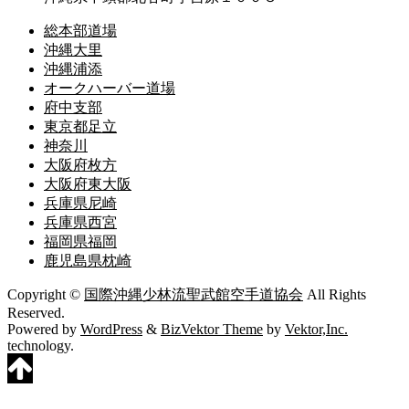
総本部道場
沖縄大里
沖縄浦添
オークハーバー道場
府中支部
東京都足立
神奈川
大阪府枚方
大阪府東大阪
兵庫県尼崎
兵庫県西宮
福岡県福岡
鹿児島県枕崎
Copyright ©
国際沖縄少林流聖武館空手道協会
All Rights
Reserved.
Powered by
WordPress
&
BizVektor Theme
by
Vektor,Inc.
technology.