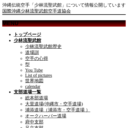
沖縄伝統空手「少林流聖武館」について情報公開しています
国際沖縄少林流聖武館空手道協会
MENU
メ
トップページ
ニ
少林流聖武館
ュ
少林流聖武館歴史
ー
道場訓
を
空手の心得
飛
型
ば
You Tube
List of pictures
す
世界地図
calendar
支部道場一覧
総本部道場
大里道場(沖縄市・空手道場)
浦添道場（浦添市・空手道場 ）
オークハーバー道場
府中支部
足立支部