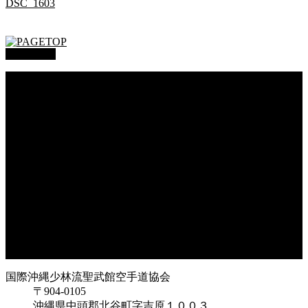
DSC_1603
PAGETOP
総本部道場
沖縄大里
沖縄浦添
オークハーバー道場
府中支部
東京都足立
神奈川
大阪府枚方
大阪府東大阪
兵庫県尼崎
兵庫県西宮
福岡県福岡
鹿児島県枕崎
国際沖縄少林流聖武館空手道協会
〒904-0105
沖縄県中頭郡北谷町字吉原１００３