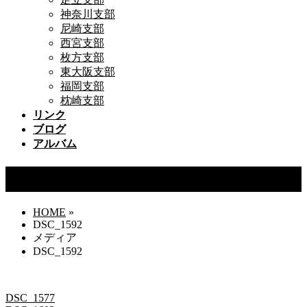
神奈川支部
尼崎支部
西宮支部
枚方支部
東大阪支部
福岡支部
枕崎支部
リンク
ブログ
アルバム
DSC_1592
HOME
»
DSC_1592
メディア
DSC_1592
DSC_1577