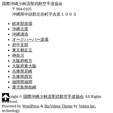
国際沖縄少林流聖武館空手道協会
〒904-0105
沖縄県中頭郡北谷町字吉原１００３
総本部道場
沖縄大里
沖縄浦添
オークハーバー道場
府中支部
東京都足立
神奈川
大阪府枚方
大阪府東大阪
兵庫県尼崎
兵庫県西宮
福岡県福岡
鹿児島県枕崎
Copyright ©
国際沖縄少林流聖武館空手道協会
All Rights
Reserved.
Powered by
WordPress
&
BizVektor Theme
by
Vektor,Inc.
technology.