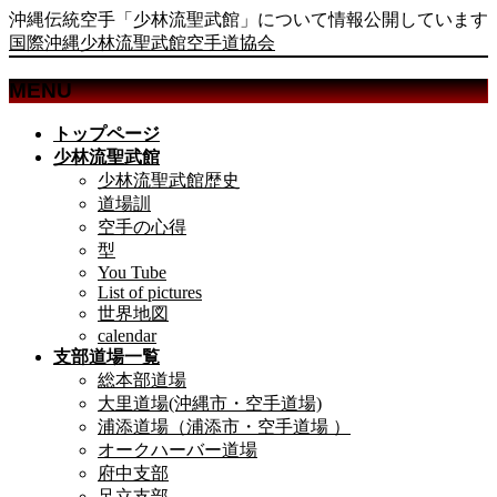
沖縄伝統空手「少林流聖武館」について情報公開しています
国際沖縄少林流聖武館空手道協会
MENU
メ
トップページ
ニ
少林流聖武館
ュ
少林流聖武館歴史
ー
道場訓
を
空手の心得
飛
型
ば
You Tube
List of pictures
す
世界地図
calendar
支部道場一覧
総本部道場
大里道場(沖縄市・空手道場)
浦添道場（浦添市・空手道場 ）
オークハーバー道場
府中支部
足立支部