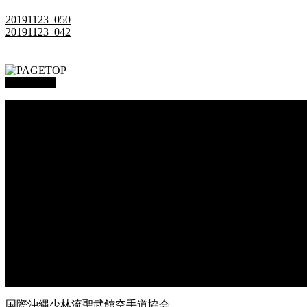
20191123_050
20191123_042
PAGETOP
総本部道場
沖縄大里
沖縄浦添
オークハーバー道場
府中支部
東京都足立
神奈川
大阪府枚方
大阪府東大阪
兵庫県尼崎
兵庫県西宮
福岡県福岡
鹿児島県枕崎
国際沖縄少林流聖武館空手道協会