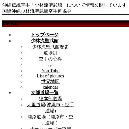
沖縄伝統空手「少林流聖武館」について情報公開しています
国際沖縄少林流聖武館空手道協会
MENU
メ
トップページ
ニ
少林流聖武館
ュ
少林流聖武館歴史
ー
道場訓
を
空手の心得
飛
型
ば
You Tube
List of pictures
す
世界地図
calendar
支部道場一覧
総本部道場
大里道場(沖縄市・空手
道場)
浦添道場（浦添市・空
手道場 ）
オークハーバー道場