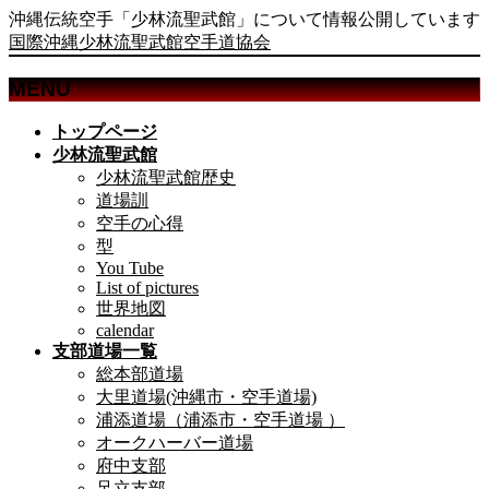
沖縄伝統空手「少林流聖武館」について情報公開しています
国際沖縄少林流聖武館空手道協会
MENU
メ
トップページ
ニ
少林流聖武館
ュ
少林流聖武館歴史
ー
道場訓
を
空手の心得
飛
型
ば
You Tube
List of pictures
す
世界地図
calendar
支部道場一覧
総本部道場
大里道場(沖縄市・空手道場)
浦添道場（浦添市・空手道場 ）
オークハーバー道場
府中支部
足立支部