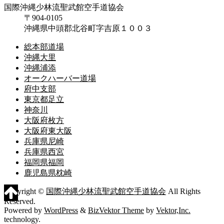
国際沖縄少林流聖武館空手道協会
〒904-0105
沖縄県中頭郡北谷町字吉原１００３
総本部道場
沖縄大里
沖縄浦添
オークハーバー道場
府中支部
東京都足立
神奈川
大阪府枚方
大阪府東大阪
兵庫県尼崎
兵庫県西宮
福岡県福岡
鹿児島県枕崎
Copyright ©
国際沖縄少林流聖武館空手道協会
All Rights
Reserved.
Powered by
WordPress
&
BizVektor Theme
by
Vektor,Inc.
technology.