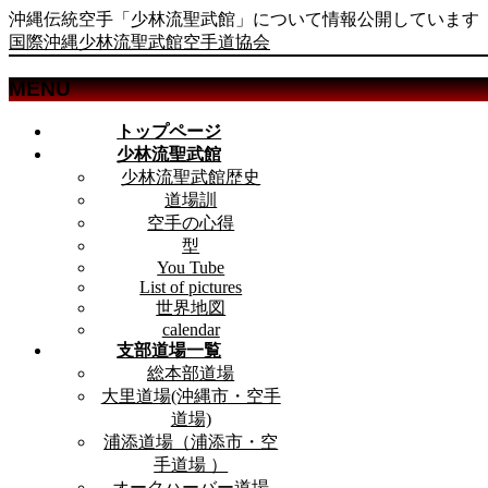
沖縄伝統空手「少林流聖武館」について情報公開しています
国際沖縄少林流聖武館空手道協会
MENU
メ
トップページ
ニ
少林流聖武館
ュ
少林流聖武館歴史
ー
道場訓
を
空手の心得
飛
型
ば
You Tube
List of pictures
す
世界地図
calendar
支部道場一覧
総本部道場
大里道場(沖縄市・空手
道場)
浦添道場（浦添市・空
手道場 ）
オークハーバー道場