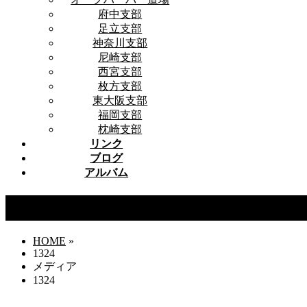
府中支部
足立支部
神奈川支部
尼崎支部
西宮支部
枚方支部
東大阪支部
福岡支部
枕崎支部
リンク
ブログ
アルバム
1324
HOME
»
1324
メディア
1324