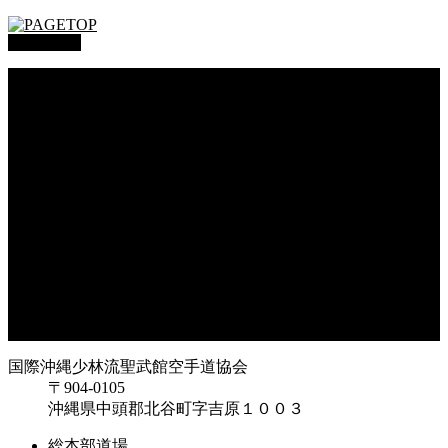
PAGETOP
総本部道場
沖縄大里
沖縄浦添
オークハーバー道場
府中支部
東京都足立
神奈川
大阪府枚方
大阪府東大阪
兵庫県尼崎
兵庫県西宮
福岡県福岡
鹿児島県枕崎
国際沖縄少林流聖武館空手道協会
〒904-0105
沖縄県中頭郡北谷町字吉原１００３
総本部道場