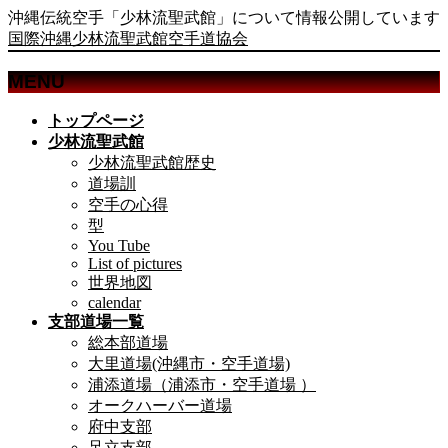
沖縄伝統空手「少林流聖武館」について情報公開しています
国際沖縄少林流聖武館空手道協会
MENU
メ
トップページ
ニ
少林流聖武館
ュ
少林流聖武館歴史
ー
道場訓
を
空手の心得
飛
型
ば
You Tube
List of pictures
す
世界地図
calendar
支部道場一覧
総本部道場
大里道場(沖縄市・空手道場)
浦添道場（浦添市・空手道場 ）
オークハーバー道場
府中支部
足立支部