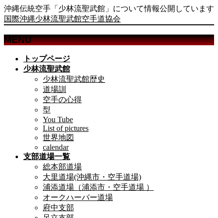
沖縄伝統空手「少林流聖武館」について情報公開しています
国際沖縄少林流聖武館空手道協会
MENU
メ
トップページ
ニ
少林流聖武館
ュ
少林流聖武館歴史
ー
道場訓
を
空手の心得
飛
型
ば
You Tube
List of pictures
す
世界地図
calendar
支部道場一覧
総本部道場
大里道場(沖縄市・空手道場)
浦添道場（浦添市・空手道場 ）
オークハーバー道場
府中支部
足立支部