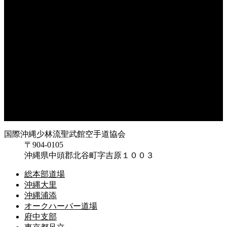
沖縄浦添
オークハーバー道場
府中支部
東京都足立
神奈川
大阪府枚方
大阪府東大阪
兵庫県尼崎
兵庫県西宮
福岡県福岡
鹿児島県枕崎
国際沖縄少林流聖武館空手道協会
〒904-0105
沖縄県中頭郡北谷町字吉原１００３
総本部道場
沖縄大里
沖縄浦添
オークハーバー道場
府中支部