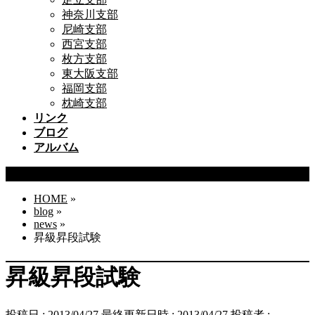
神奈川支部
尼崎支部
西宮支部
枚方支部
東大阪支部
福岡支部
枕崎支部
リンク
ブログ
アルバム
ブログ
HOME
»
blog
»
news
»
昇級昇段試験
昇級昇段試験
投稿日 : 2013/04/27
最終更新日時 : 2013/04/27
投稿者 :