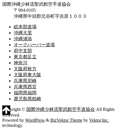
国際沖縄少林流聖武館空手道協会
〒904-0105
沖縄県中頭郡北谷町字吉原１００３
総本部道場
沖縄大里
沖縄浦添
オークハーバー道場
府中支部
東京都足立
神奈川
大阪府枚方
大阪府東大阪
兵庫県尼崎
兵庫県西宮
福岡県福岡
鹿児島県枕崎
Copyright ©
国際沖縄少林流聖武館空手道協会
All Rights
Reserved.
Powered by
WordPress
&
BizVektor Theme
by
Vektor,Inc.
technology.