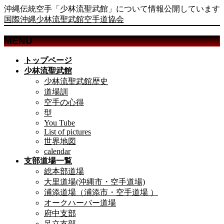
沖縄伝統空手「少林流聖武館」について情報公開しています
国際沖縄少林流聖武館空手道協会
MENU
メ
トップページ
ニ
少林流聖武館
ュ
少林流聖武館歴史
ー
道場訓
を
空手の心得
飛
型
ば
You Tube
List of pictures
す
世界地図
calendar
支部道場一覧
総本部道場
大里道場(沖縄市・空手道場)
浦添道場（浦添市・空手道場 ）
オークハーバー道場
府中支部
足立支部