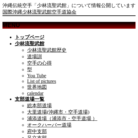
沖縄伝統空手「少林流聖武館」について情報公開しています
国際沖縄少林流聖武館空手道協会
MENU
メ
トップページ
ニ
少林流聖武館
ュ
少林流聖武館歴史
ー
道場訓
を
空手の心得
飛
型
ば
You Tube
List of pictures
す
世界地図
calendar
支部道場一覧
総本部道場
大里道場(沖縄市・空手道場)
浦添道場（浦添市・空手道場 ）
オークハーバー道場
府中支部
足立支部