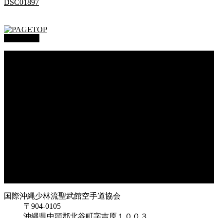
DSC01897
PAGETOP
総本部道場
沖縄大里
沖縄浦添
オークハーバー道場
府中支部
東京都足立
神奈川
大阪府枚方
大阪府東大阪
兵庫県尼崎
兵庫県西宮
福岡県福岡
鹿児島県枕崎
国際沖縄少林流聖武館空手道協会
〒904-0105
沖縄県中頭郡北谷町字吉原１００３