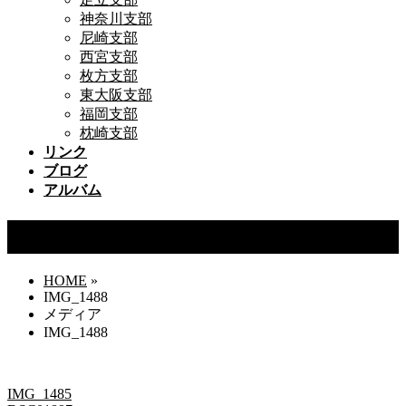
神奈川支部
尼崎支部
西宮支部
枚方支部
東大阪支部
福岡支部
枕崎支部
リンク
ブログ
アルバム
IMG_1488
HOME
»
IMG_1488
メディア
IMG_1488
IMG_1485