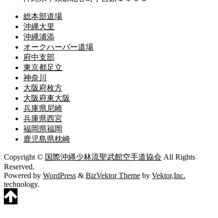
総本部道場
沖縄大里
沖縄浦添
オークハーバー道場
府中支部
東京都足立
神奈川
大阪府枚方
大阪府東大阪
兵庫県尼崎
兵庫県西宮
福岡県福岡
鹿児島県枕崎
Copyright ©
国際沖縄少林流聖武館空手道協会
All Rights
Reserved.
Powered by
WordPress
&
BizVektor Theme
by
Vektor,Inc.
technology.