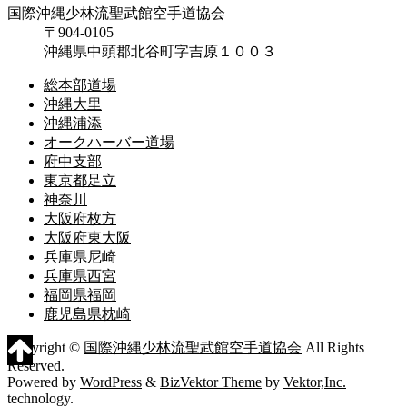
国際沖縄少林流聖武館空手道協会
〒904-0105
沖縄県中頭郡北谷町字吉原１００３
総本部道場
沖縄大里
沖縄浦添
オークハーバー道場
府中支部
東京都足立
神奈川
大阪府枚方
大阪府東大阪
兵庫県尼崎
兵庫県西宮
福岡県福岡
鹿児島県枕崎
Copyright ©
国際沖縄少林流聖武館空手道協会
All Rights
Reserved.
Powered by
WordPress
&
BizVektor Theme
by
Vektor,Inc.
technology.