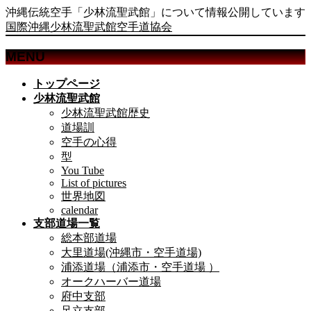
沖縄伝統空手「少林流聖武館」について情報公開しています
国際沖縄少林流聖武館空手道協会
MENU
メ
トップページ
ニ
少林流聖武館
ュ
少林流聖武館歴史
ー
道場訓
を
空手の心得
飛
型
ば
You Tube
List of pictures
す
世界地図
calendar
支部道場一覧
総本部道場
大里道場(沖縄市・空手道場)
浦添道場（浦添市・空手道場 ）
オークハーバー道場
府中支部
足立支部