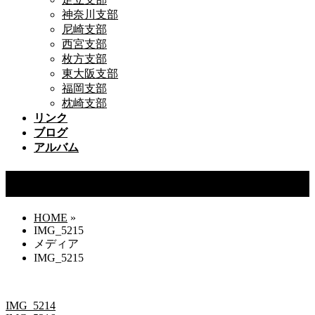
神奈川支部
尼崎支部
西宮支部
枚方支部
東大阪支部
福岡支部
枕崎支部
リンク
ブログ
アルバム
IMG_5215
HOME
»
IMG_5215
メディア
IMG_5215
IMG_5214