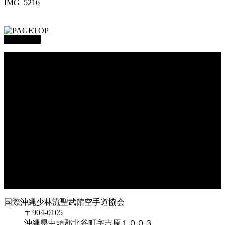
IMG_5216
PAGETOP
総本部道場
沖縄大里
沖縄浦添
オークハーバー道場
府中支部
東京都足立
神奈川
大阪府枚方
大阪府東大阪
兵庫県尼崎
兵庫県西宮
福岡県福岡
鹿児島県枕崎
国際沖縄少林流聖武館空手道協会
〒904-0105
沖縄県中頭郡北谷町字吉原１００３