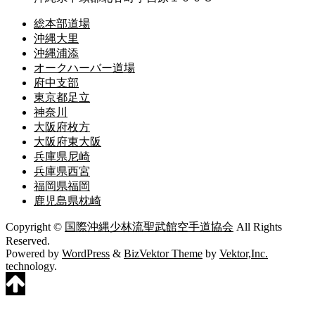
総本部道場
沖縄大里
沖縄浦添
オークハーバー道場
府中支部
東京都足立
神奈川
大阪府枚方
大阪府東大阪
兵庫県尼崎
兵庫県西宮
福岡県福岡
鹿児島県枕崎
Copyright ©
国際沖縄少林流聖武館空手道協会
All Rights
Reserved.
Powered by
WordPress
&
BizVektor Theme
by
Vektor,Inc.
technology.