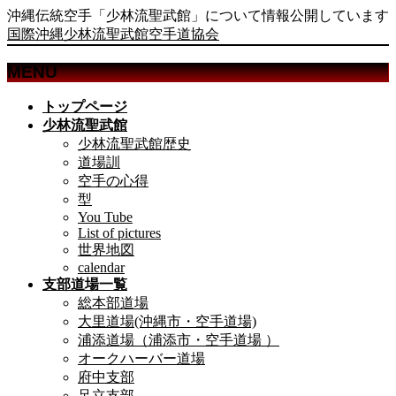
沖縄伝統空手「少林流聖武館」について情報公開しています
国際沖縄少林流聖武館空手道協会
MENU
メ
トップページ
ニ
少林流聖武館
ュ
少林流聖武館歴史
ー
道場訓
を
空手の心得
飛
型
ば
You Tube
List of pictures
す
世界地図
calendar
支部道場一覧
総本部道場
大里道場(沖縄市・空手道場)
浦添道場（浦添市・空手道場 ）
オークハーバー道場
府中支部
足立支部