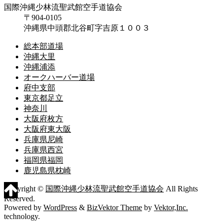
国際沖縄少林流聖武館空手道協会
〒904-0105
沖縄県中頭郡北谷町字吉原１００３
総本部道場
沖縄大里
沖縄浦添
オークハーバー道場
府中支部
東京都足立
神奈川
大阪府枚方
大阪府東大阪
兵庫県尼崎
兵庫県西宮
福岡県福岡
鹿児島県枕崎
Copyright ©
国際沖縄少林流聖武館空手道協会
All Rights
Reserved.
Powered by
WordPress
&
BizVektor Theme
by
Vektor,Inc.
technology.