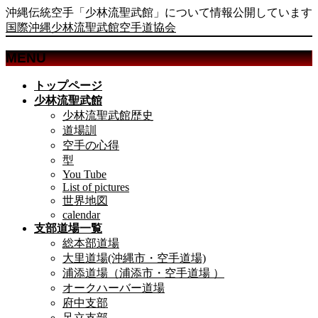
沖縄伝統空手「少林流聖武館」について情報公開しています
国際沖縄少林流聖武館空手道協会
MENU
メ
トップページ
ニ
少林流聖武館
ュ
少林流聖武館歴史
ー
道場訓
を
空手の心得
飛
型
ば
You Tube
List of pictures
す
世界地図
calendar
支部道場一覧
総本部道場
大里道場(沖縄市・空手道場)
浦添道場（浦添市・空手道場 ）
オークハーバー道場
府中支部
足立支部