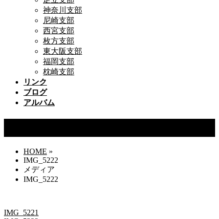
神奈川支部
尼崎支部
西宮支部
枚方支部
東大阪支部
福岡支部
枕崎支部
リンク
ブログ
アルバム
IMG_5222
HOME
»
IMG_5222
メディア
IMG_5222
IMG_5221