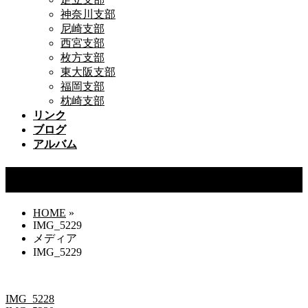
神奈川支部
尼崎支部
西宮支部
枚方支部
東大阪支部
福岡支部
枕崎支部
リンク
ブログ
アルバム
IMG_5229
HOME
»
IMG_5229
メディア
IMG_5229
IMG_5228