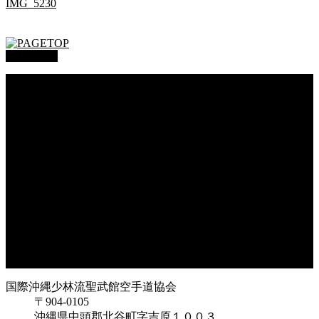
IMG_5230
PAGETOP
総本部道場
沖縄大里
沖縄浦添
オークハーバー道場
府中支部
東京都足立
神奈川
大阪府枚方
大阪府東大阪
兵庫県尼崎
兵庫県西宮
福岡県福岡
鹿児島県枕崎
国際沖縄少林流聖武館空手道協会
〒904-0105
沖縄県中頭郡北谷町字吉原１００３