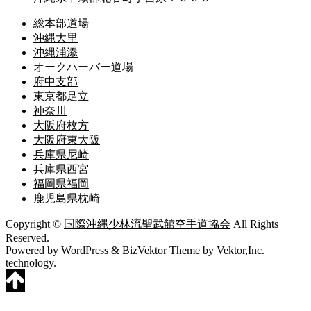
総本部道場
沖縄大里
沖縄浦添
オークハーバー道場
府中支部
東京都足立
神奈川
大阪府枚方
大阪府東大阪
兵庫県尼崎
兵庫県西宮
福岡県福岡
鹿児島県枕崎
Copyright ©
国際沖縄少林流聖武館空手道協会
All Rights
Reserved.
Powered by
WordPress
&
BizVektor Theme
by
Vektor,Inc.
technology.