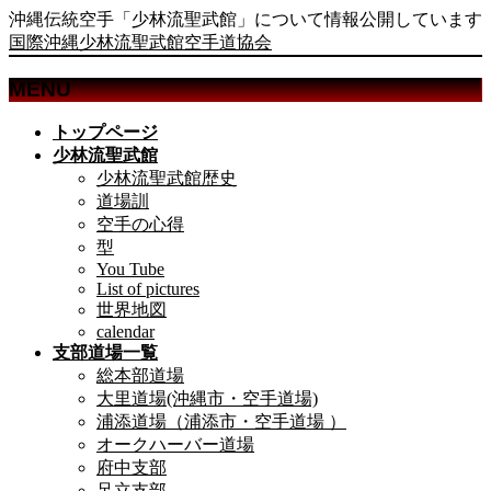
沖縄伝統空手「少林流聖武館」について情報公開しています
国際沖縄少林流聖武館空手道協会
MENU
メ
トップページ
ニ
少林流聖武館
ュ
少林流聖武館歴史
ー
道場訓
を
空手の心得
飛
型
ば
You Tube
List of pictures
す
世界地図
calendar
支部道場一覧
総本部道場
大里道場(沖縄市・空手道場)
浦添道場（浦添市・空手道場 ）
オークハーバー道場
府中支部
足立支部