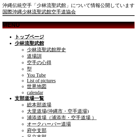
沖縄伝統空手「少林流聖武館」について情報公開しています
国際沖縄少林流聖武館空手道協会
MENU
メ
トップページ
ニ
少林流聖武館
ュ
少林流聖武館歴史
ー
道場訓
を
空手の心得
飛
型
ば
You Tube
List of pictures
す
世界地図
calendar
支部道場一覧
総本部道場
大里道場(沖縄市・空手道場)
浦添道場（浦添市・空手道場 ）
オークハーバー道場
府中支部
足立支部