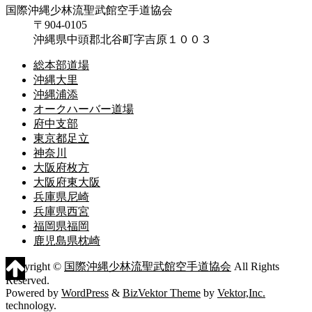
国際沖縄少林流聖武館空手道協会
〒904-0105
沖縄県中頭郡北谷町字吉原１００３
総本部道場
沖縄大里
沖縄浦添
オークハーバー道場
府中支部
東京都足立
神奈川
大阪府枚方
大阪府東大阪
兵庫県尼崎
兵庫県西宮
福岡県福岡
鹿児島県枕崎
Copyright ©
国際沖縄少林流聖武館空手道協会
All Rights
Reserved.
Powered by
WordPress
&
BizVektor Theme
by
Vektor,Inc.
technology.