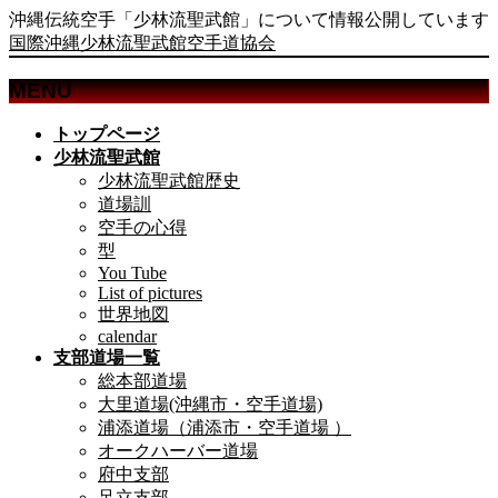
沖縄伝統空手「少林流聖武館」について情報公開しています
国際沖縄少林流聖武館空手道協会
MENU
メ
トップページ
ニ
少林流聖武館
ュ
少林流聖武館歴史
ー
道場訓
を
空手の心得
飛
型
ば
You Tube
List of pictures
す
世界地図
calendar
支部道場一覧
総本部道場
大里道場(沖縄市・空手道場)
浦添道場（浦添市・空手道場 ）
オークハーバー道場
府中支部
足立支部