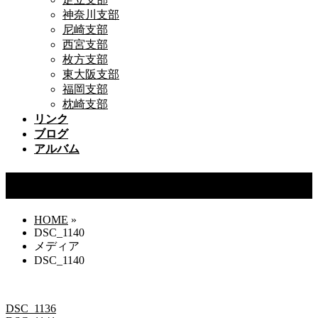
神奈川支部
尼崎支部
西宮支部
枚方支部
東大阪支部
福岡支部
枕崎支部
リンク
ブログ
アルバム
DSC_1140
HOME
»
DSC_1140
メディア
DSC_1140
DSC_1136