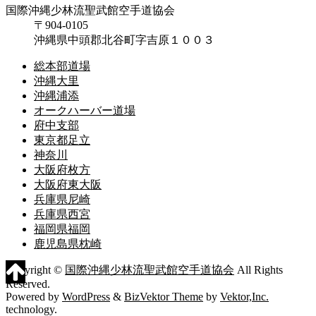
国際沖縄少林流聖武館空手道協会
〒904-0105
沖縄県中頭郡北谷町字吉原１００３
総本部道場
沖縄大里
沖縄浦添
オークハーバー道場
府中支部
東京都足立
神奈川
大阪府枚方
大阪府東大阪
兵庫県尼崎
兵庫県西宮
福岡県福岡
鹿児島県枕崎
Copyright ©
国際沖縄少林流聖武館空手道協会
All Rights
Reserved.
Powered by
WordPress
&
BizVektor Theme
by
Vektor,Inc.
technology.