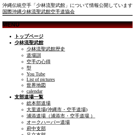
沖縄伝統空手「少林流聖武館」について情報公開しています
国際沖縄少林流聖武館空手道協会
MENU
メ
トップページ
ニ
少林流聖武館
ュ
少林流聖武館歴史
ー
道場訓
を
空手の心得
飛
型
ば
You Tube
List of pictures
す
世界地図
calendar
支部道場一覧
総本部道場
大里道場(沖縄市・空手道場)
浦添道場（浦添市・空手道場 ）
オークハーバー道場
府中支部
足立支部