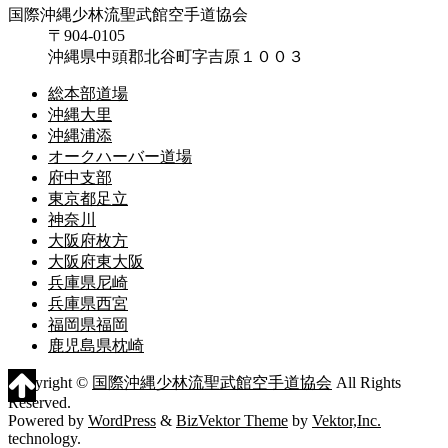
国際沖縄少林流聖武館空手道協会
〒904-0105
沖縄県中頭郡北谷町字吉原１００３
総本部道場
沖縄大里
沖縄浦添
オークハーバー道場
府中支部
東京都足立
神奈川
大阪府枚方
大阪府東大阪
兵庫県尼崎
兵庫県西宮
福岡県福岡
鹿児島県枕崎
Copyright ©
国際沖縄少林流聖武館空手道協会
All Rights
Reserved.
Powered by
WordPress
&
BizVektor Theme
by
Vektor,Inc.
technology.