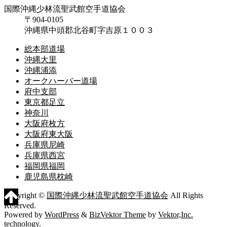
国際沖縄少林流聖武館空手道協会
〒904-0105
沖縄県中頭郡北谷町字吉原１００３
総本部道場
沖縄大里
沖縄浦添
オークハーバー道場
府中支部
東京都足立
神奈川
大阪府枚方
大阪府東大阪
兵庫県尼崎
兵庫県西宮
福岡県福岡
鹿児島県枕崎
Copyright ©
国際沖縄少林流聖武館空手道協会
All Rights
Reserved.
Powered by
WordPress
&
BizVektor Theme
by
Vektor,Inc.
technology.