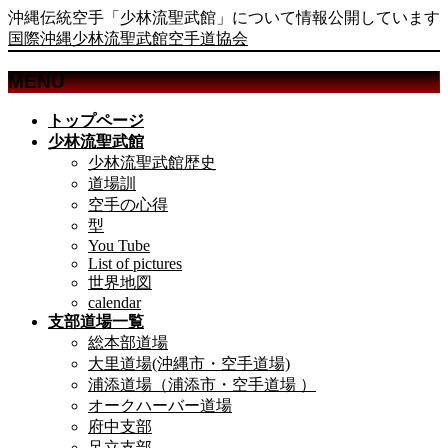
沖縄伝統空手「少林流聖武館」について情報公開しています
国際沖縄少林流聖武館空手道協会
MENU
メ
トップページ
ニ
少林流聖武館
ュ
少林流聖武館歴史
ー
道場訓
を
空手の心得
飛
型
ば
You Tube
List of pictures
す
世界地図
calendar
支部道場一覧
総本部道場
大里道場(沖縄市・空手道場)
浦添道場（浦添市・空手道場 ）
オークハーバー道場
府中支部
足立支部