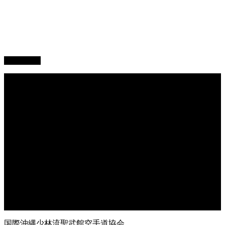
PAGETOP
総本部道場
沖縄大里
沖縄浦添
オークハーバー道場
府中支部
東京都足立
神奈川
大阪府枚方
大阪府東大阪
兵庫県尼崎
兵庫県西宮
福岡県福岡
鹿児島県枕崎
国際沖縄少林流聖武館空手道協会