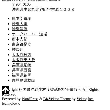
〒904-0105
沖縄県中頭郡北谷町字吉原１００３
総本部道場
沖縄大里
沖縄浦添
オークハーバー道場
府中支部
東京都足立
神奈川
大阪府枚方
大阪府東大阪
兵庫県尼崎
兵庫県西宮
福岡県福岡
鹿児島県枕崎
Copyright ©
国際沖縄少林流聖武館空手道協会
All Rights
Reserved.
Powered by
WordPress
&
BizVektor Theme
by
Vektor,Inc.
technology.