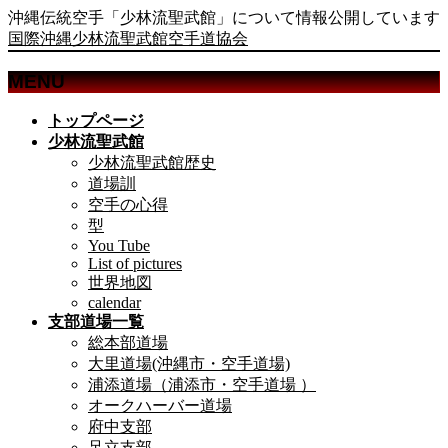
沖縄伝統空手「少林流聖武館」について情報公開しています
国際沖縄少林流聖武館空手道協会
MENU
メ
トップページ
ニ
少林流聖武館
ュ
少林流聖武館歴史
ー
道場訓
を
空手の心得
飛
型
ば
You Tube
List of pictures
す
世界地図
calendar
支部道場一覧
総本部道場
大里道場(沖縄市・空手道場)
浦添道場（浦添市・空手道場 ）
オークハーバー道場
府中支部
足立支部