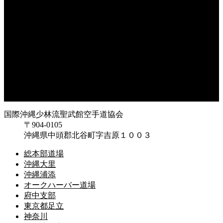
オークハーバー道場
府中支部
東京都足立
神奈川
大阪府枚方
大阪府東大阪
兵庫県尼崎
兵庫県西宮
福岡県福岡
鹿児島県枕崎
国際沖縄少林流聖武館空手道協会
〒904-0105
沖縄県中頭郡北谷町字吉原１００３
総本部道場
沖縄大里
沖縄浦添
オークハーバー道場
府中支部
東京都足立
神奈川