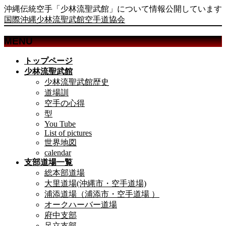
沖縄伝統空手「少林流聖武館」について情報公開しています
国際沖縄少林流聖武館空手道協会
MENU
メ
トップページ
ニ
少林流聖武館
ュ
少林流聖武館歴史
ー
道場訓
を
空手の心得
飛
型
ば
You Tube
List of pictures
す
世界地図
calendar
支部道場一覧
総本部道場
大里道場(沖縄市・空手道場)
浦添道場（浦添市・空手道場 ）
オークハーバー道場
府中支部
足立支部