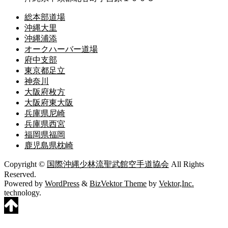
総本部道場
沖縄大里
沖縄浦添
オークハーバー道場
府中支部
東京都足立
神奈川
大阪府枚方
大阪府東大阪
兵庫県尼崎
兵庫県西宮
福岡県福岡
鹿児島県枕崎
Copyright ©
国際沖縄少林流聖武館空手道協会
All Rights
Reserved.
Powered by
WordPress
&
BizVektor Theme
by
Vektor,Inc.
technology.