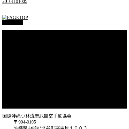
20161101005
PAGETOP
総本部道場
沖縄大里
沖縄浦添
オークハーバー道場
府中支部
東京都足立
神奈川
大阪府枚方
大阪府東大阪
兵庫県尼崎
兵庫県西宮
福岡県福岡
鹿児島県枕崎
国際沖縄少林流聖武館空手道協会
〒904-0105
沖縄県中頭郡北谷町字吉原１００３