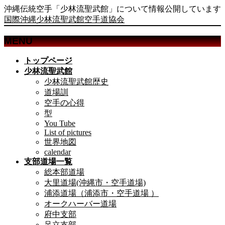
沖縄伝統空手「少林流聖武館」について情報公開しています
国際沖縄少林流聖武館空手道協会
MENU
メ
トップページ
ニ
少林流聖武館
ュ
少林流聖武館歴史
ー
道場訓
を
空手の心得
飛
型
ば
You Tube
List of pictures
す
世界地図
calendar
支部道場一覧
総本部道場
大里道場(沖縄市・空手道場)
浦添道場（浦添市・空手道場 ）
オークハーバー道場
府中支部
足立支部