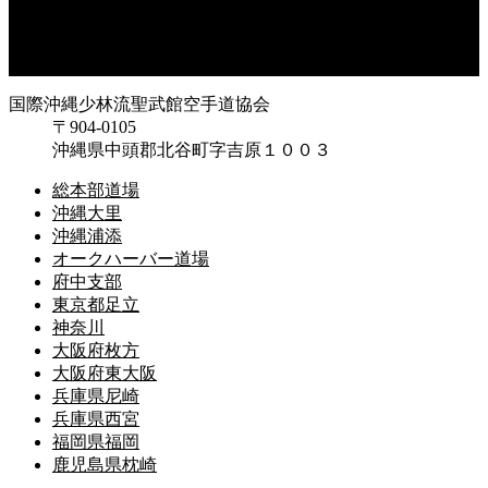
兵庫県西宮
福岡県福岡
鹿児島県枕崎
国際沖縄少林流聖武館空手道協会
〒904-0105
沖縄県中頭郡北谷町字吉原１００３
総本部道場
沖縄大里
沖縄浦添
オークハーバー道場
府中支部
東京都足立
神奈川
大阪府枚方
大阪府東大阪
兵庫県尼崎
兵庫県西宮
福岡県福岡
鹿児島県枕崎