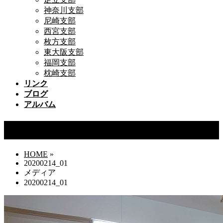
神奈川支部
尼崎支部
西宮支部
枚方支部
東大阪支部
福岡支部
枕崎支部
リンク
ブログ
アルバム
20200214_01
HOME
»
20200214_01
メディア
20200214_01