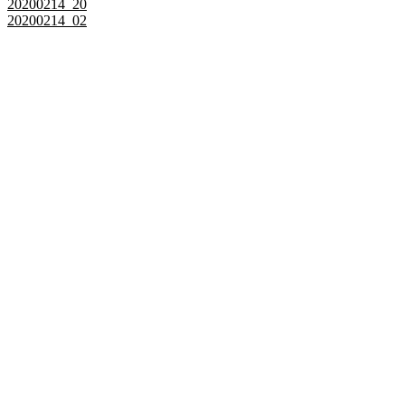
20200214_20
20200214_02