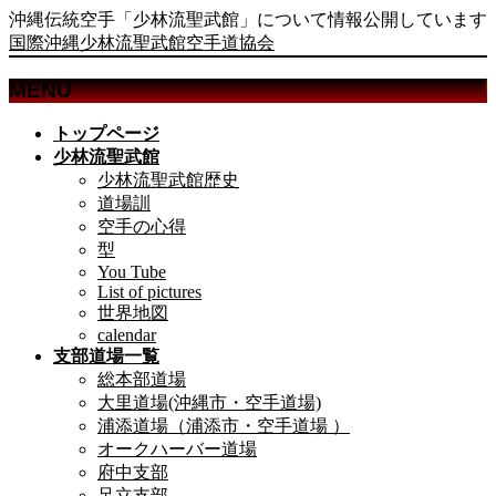
沖縄伝統空手「少林流聖武館」について情報公開しています
国際沖縄少林流聖武館空手道協会
MENU
メ
トップページ
ニ
少林流聖武館
ュ
少林流聖武館歴史
ー
道場訓
を
空手の心得
飛
型
ば
You Tube
List of pictures
す
世界地図
calendar
支部道場一覧
総本部道場
大里道場(沖縄市・空手道場)
浦添道場（浦添市・空手道場 ）
オークハーバー道場
府中支部
足立支部