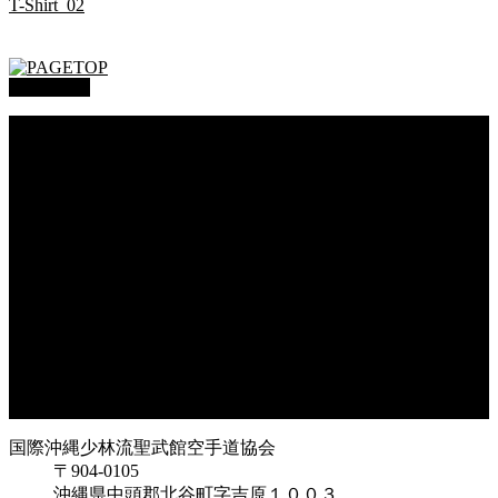
T-Shirt_02
PAGETOP
総本部道場
沖縄大里
沖縄浦添
オークハーバー道場
府中支部
東京都足立
神奈川
大阪府枚方
大阪府東大阪
兵庫県尼崎
兵庫県西宮
福岡県福岡
鹿児島県枕崎
国際沖縄少林流聖武館空手道協会
〒904-0105
沖縄県中頭郡北谷町字吉原１００３