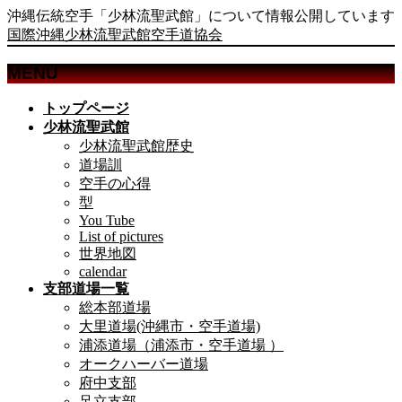
沖縄伝統空手「少林流聖武館」について情報公開しています
国際沖縄少林流聖武館空手道協会
MENU
メ
トップページ
ニ
少林流聖武館
ュ
少林流聖武館歴史
ー
道場訓
を
空手の心得
飛
型
ば
You Tube
List of pictures
す
世界地図
calendar
支部道場一覧
総本部道場
大里道場(沖縄市・空手道場)
浦添道場（浦添市・空手道場 ）
オークハーバー道場
府中支部
足立支部