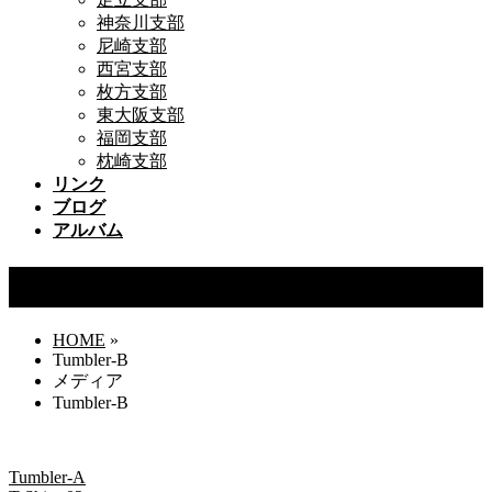
神奈川支部
尼崎支部
西宮支部
枚方支部
東大阪支部
福岡支部
枕崎支部
リンク
ブログ
アルバム
Tumbler-B
HOME
»
Tumbler-B
メディア
Tumbler-B
Tumbler-A