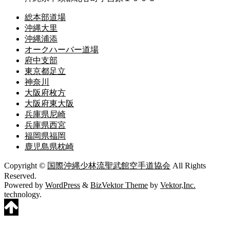
総本部道場
沖縄大里
沖縄浦添
オークハーバー道場
府中支部
東京都足立
神奈川
大阪府枚方
大阪府東大阪
兵庫県尼崎
兵庫県西宮
福岡県福岡
鹿児島県枕崎
Copyright ©
国際沖縄少林流聖武館空手道協会
All Rights
Reserved.
Powered by
WordPress
&
BizVektor Theme
by
Vektor,Inc.
technology.