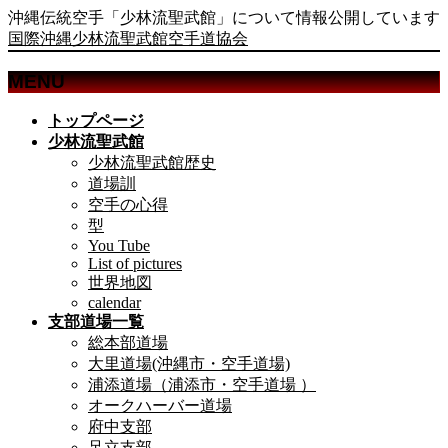
沖縄伝統空手「少林流聖武館」について情報公開しています
国際沖縄少林流聖武館空手道協会
MENU
メ
トップページ
ニ
少林流聖武館
ュ
少林流聖武館歴史
ー
道場訓
を
空手の心得
飛
型
ば
You Tube
List of pictures
す
世界地図
calendar
支部道場一覧
総本部道場
大里道場(沖縄市・空手道場)
浦添道場（浦添市・空手道場 ）
オークハーバー道場
府中支部
足立支部