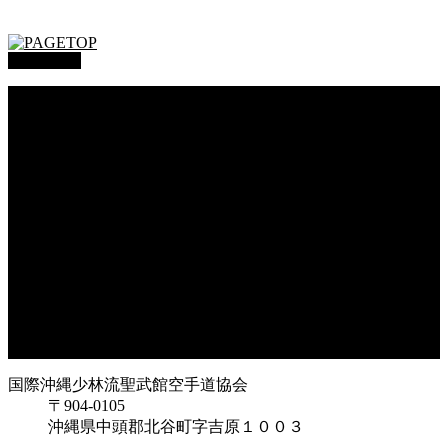
PAGETOP
総本部道場
沖縄大里
沖縄浦添
オークハーバー道場
府中支部
東京都足立
神奈川
大阪府枚方
大阪府東大阪
兵庫県尼崎
兵庫県西宮
福岡県福岡
鹿児島県枕崎
国際沖縄少林流聖武館空手道協会
〒904-0105
沖縄県中頭郡北谷町字吉原１００３