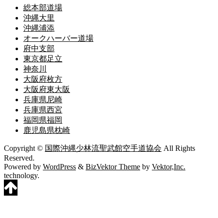
総本部道場
沖縄大里
沖縄浦添
オークハーバー道場
府中支部
東京都足立
神奈川
大阪府枚方
大阪府東大阪
兵庫県尼崎
兵庫県西宮
福岡県福岡
鹿児島県枕崎
Copyright ©
国際沖縄少林流聖武館空手道協会
All Rights
Reserved.
Powered by
WordPress
&
BizVektor Theme
by
Vektor,Inc.
technology.