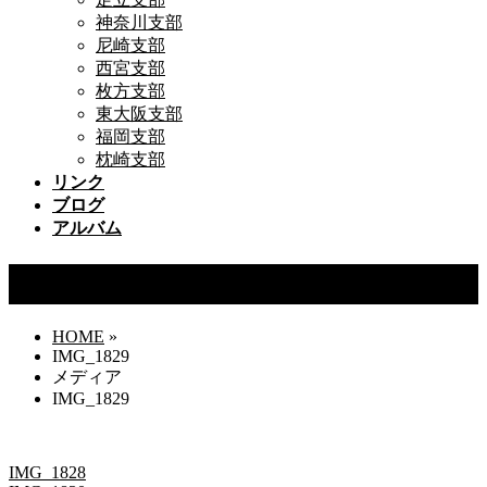
神奈川支部
尼崎支部
西宮支部
枚方支部
東大阪支部
福岡支部
枕崎支部
リンク
ブログ
アルバム
IMG_1829
HOME
»
IMG_1829
メディア
IMG_1829
IMG_1828