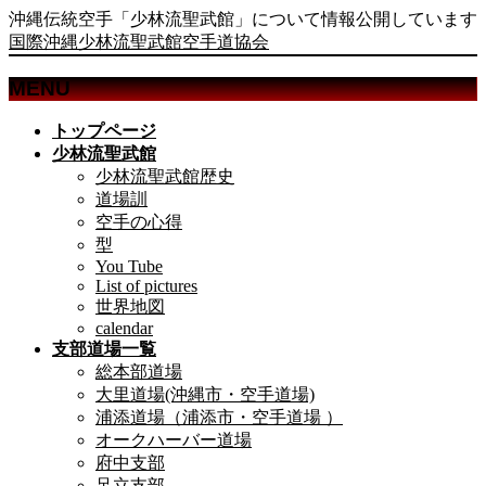
沖縄伝統空手「少林流聖武館」について情報公開しています
国際沖縄少林流聖武館空手道協会
MENU
メ
トップページ
ニ
少林流聖武館
ュ
少林流聖武館歴史
ー
道場訓
を
空手の心得
飛
型
ば
You Tube
List of pictures
す
世界地図
calendar
支部道場一覧
総本部道場
大里道場(沖縄市・空手道場)
浦添道場（浦添市・空手道場 ）
オークハーバー道場
府中支部
足立支部