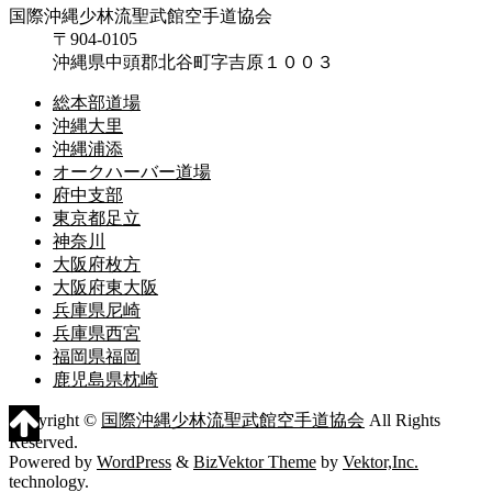
国際沖縄少林流聖武館空手道協会
〒904-0105
沖縄県中頭郡北谷町字吉原１００３
総本部道場
沖縄大里
沖縄浦添
オークハーバー道場
府中支部
東京都足立
神奈川
大阪府枚方
大阪府東大阪
兵庫県尼崎
兵庫県西宮
福岡県福岡
鹿児島県枕崎
Copyright ©
国際沖縄少林流聖武館空手道協会
All Rights
Reserved.
Powered by
WordPress
&
BizVektor Theme
by
Vektor,Inc.
technology.