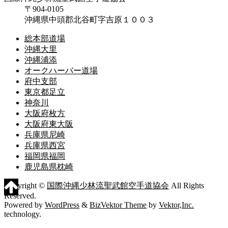
〒904-0105
沖縄県中頭郡北谷町字吉原１００３
総本部道場
沖縄大里
沖縄浦添
オークハーバー道場
府中支部
東京都足立
神奈川
大阪府枚方
大阪府東大阪
兵庫県尼崎
兵庫県西宮
福岡県福岡
鹿児島県枕崎
Copyright ©
国際沖縄少林流聖武館空手道協会
All Rights
Reserved.
Powered by
WordPress
&
BizVektor Theme
by
Vektor,Inc.
technology.