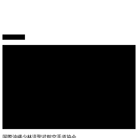
PAGETOP
総本部道場
沖縄大里
沖縄浦添
オークハーバー道場
府中支部
東京都足立
神奈川
大阪府枚方
大阪府東大阪
兵庫県尼崎
兵庫県西宮
福岡県福岡
鹿児島県枕崎
国際沖縄少林流聖武館空手道協会