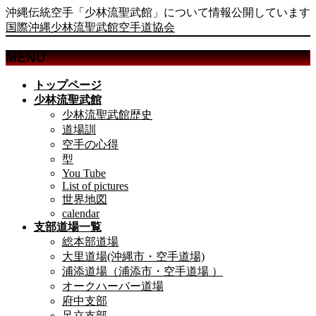
沖縄伝統空手「少林流聖武館」について情報公開しています
国際沖縄少林流聖武館空手道協会
MENU
メ
トップページ
ニ
少林流聖武館
ュ
少林流聖武館歴史
ー
道場訓
を
空手の心得
飛
型
ば
You Tube
List of pictures
す
世界地図
calendar
支部道場一覧
総本部道場
大里道場(沖縄市・空手道場)
浦添道場（浦添市・空手道場 ）
オークハーバー道場
府中支部
足立支部