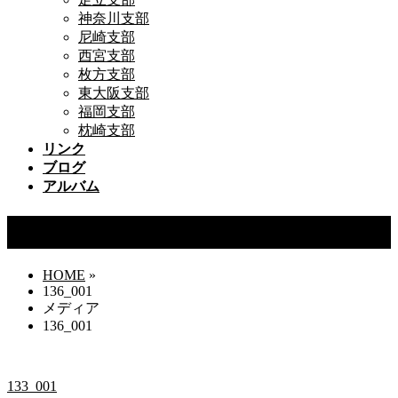
神奈川支部
尼崎支部
西宮支部
枚方支部
東大阪支部
福岡支部
枕崎支部
リンク
ブログ
アルバム
136_001
HOME
»
136_001
メディア
136_001
133_001