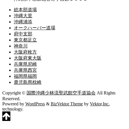
総本部道場
沖縄大里
沖縄浦添
オークハーバー道場
府中支部
東京都足立
神奈川
大阪府枚方
大阪府東大阪
兵庫県尼崎
兵庫県西宮
福岡県福岡
鹿児島県枕崎
Copyright ©
国際沖縄少林流聖武館空手道協会
All Rights
Reserved.
Powered by
WordPress
&
BizVektor Theme
by
Vektor,Inc.
technology.