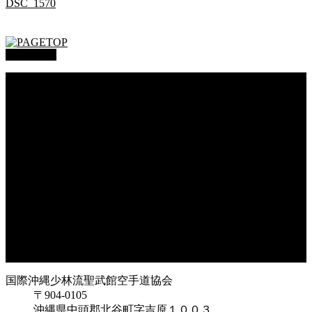
DSC_1570
PAGETOP
総本部道場
沖縄大里
沖縄浦添
オークハーバー道場
府中支部
東京都足立
神奈川
大阪府枚方
大阪府東大阪
兵庫県尼崎
兵庫県西宮
福岡県福岡
鹿児島県枕崎
国際沖縄少林流聖武館空手道協会
〒904-0105
沖縄県中頭郡北谷町字吉原１００３