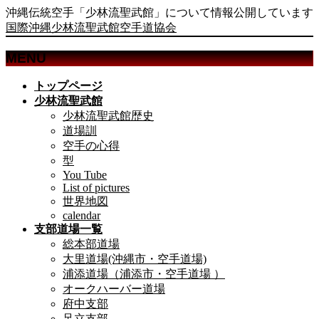
沖縄伝統空手「少林流聖武館」について情報公開しています
国際沖縄少林流聖武館空手道協会
MENU
メ
トップページ
ニ
少林流聖武館
ュ
少林流聖武館歴史
ー
道場訓
を
空手の心得
飛
型
ば
You Tube
List of pictures
す
世界地図
calendar
支部道場一覧
総本部道場
大里道場(沖縄市・空手道場)
浦添道場（浦添市・空手道場 ）
オークハーバー道場
府中支部
足立支部