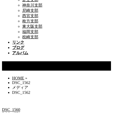
神奈川支部
尼崎支部
西宮支部
枚方支部
東大阪支部
福岡支部
枕崎支部
リンク
ブログ
アルバム
DSC_1562
HOME
»
DSC_1562
メディア
DSC_1562
DSC_1560